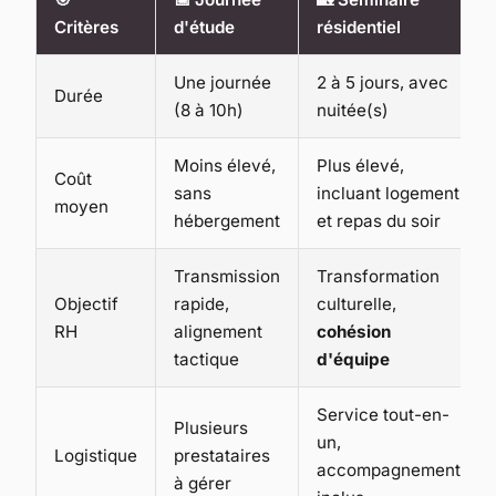
Critères
d'étude
résidentiel
Une journée
2 à 5 jours, avec
Durée
(8 à 10h)
nuitée(s)
Moins élevé,
Plus élevé,
Coût
sans
incluant logement
moyen
hébergement
et repas du soir
Transmission
Transformation
Objectif
rapide,
culturelle,
RH
alignement
cohésion
tactique
d'équipe
Service tout-en-
Plusieurs
un,
Logistique
prestataires
accompagnement
à gérer