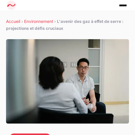
Accueil
›
Environnement
›
L'avenir des gaz à effet de serre :
projections et défis cruciaux